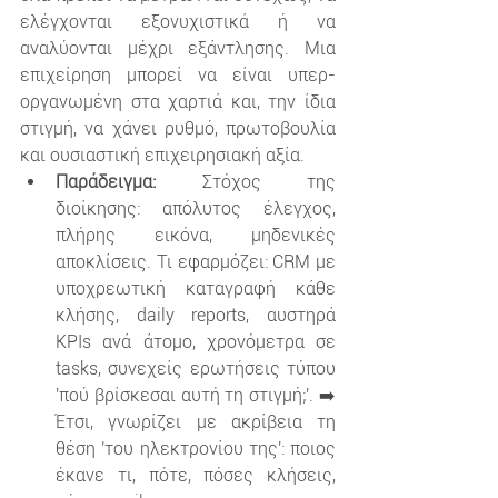
ελέγχονται εξονυχιστικά ή να 
αναλύονται μέχρι εξάντλησης. Μια 
επιχείρηση μπορεί να είναι υπερ-
οργανωμένη στα χαρτιά και, την ίδια 
στιγμή, να χάνει ρυθμό, πρωτοβουλία 
και ουσιαστική επιχειρησιακή αξία. 
Παράδειγμα:
 Στόχος της 
διοίκησης: απόλυτος έλεγχος, 
πλήρης εικόνα, μηδενικές 
αποκλίσεις. Τι εφαρμόζει: CRM με 
υποχρεωτική καταγραφή κάθε 
κλήσης, daily reports, αυστηρά 
KPIs ανά άτομο, χρονόμετρα σε 
tasks, συνεχείς ερωτήσεις τύπου 
'πού βρίσκεσαι αυτή τη στιγμή;'. ➡️ 
Έτσι, γνωρίζει με ακρίβεια τη 
θέση 'του ηλεκτρονίου της': ποιος 
έκανε τι, πότε, πόσες κλήσεις, 