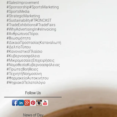
#SalesImprovement
#Sponsorship
#SportsMarketing
#SportsMedia
#StrategicMarketing
#Sustainability
#TRONCAST
#TradeExhibitions
#TradeFairs
#WhyAdvertisingIn
#eInvoicing
#ΑνθρώπινοιΠόροι
#Βιωσιμότητα
#ΔίκαιοΠροστασίαςΚαταναλωτή
#ΔελτίοΤύπου
#ΚανονιστικόΠλαίσιο
#Κυβερνοασφάλεια
#ΜικρομεσαίεςΕπιχειρήσεις
#ΝομοθεσίαΚυβερνοασφάλειας
#ΠρώτεςΒοήθειες
#ΤεχνητήΝοημοσύνη
#ΦαρμακείοΑυτοκινήτου
#ΨηφιακόΠελατολόγιο
Follow Us
News of Day