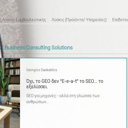
 Λύσεις Συμβουλευτικής
Λύσεις (Προϊόντα/ Υπηρεσίες)
Επιδοτο
ν | Business Consulting Solutions
Georgios Daskalelos
Όχι, το GEO δεν “E-e-a-t” το SEO... το
εξελίσσει.
SEO για μηχανές - αλλά στη γλώσσα των
ανθρώπων...