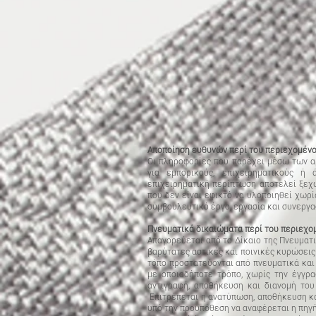
Αποποίηση ευθυνών περί του περιεχομένου
Οι πληροφορίες που παρέχει μέσω των αρ
για εμπορικούς, επιχειρηματικούς ή
επιχειρηματική περίπτωση αποτελεί ξεχ
που δεν είναι εφικτό να υλοποιηθεί χωρί
συμβουλευτικό έργο, εργασία και συνεργα
Πνευματικά δικαιώματα περί του περιεχομ
Απαγορεύεται από το Δίκαιο της Πνευματι
βαρύτατες αστικές και ποινικές κυρώσεις 
τόπο προστατεύονται από πνευματικά και
με οποιοδήποτε τρόπο, χωρίς την έγγρα
αντιγραφή, αποθήκευση και διανομή του
Επιτρέπεται η ανατύπωση, αποθήκευση κα
υπό την προϋπόθεση να αναφέρεται η πηγή