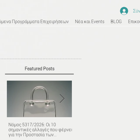
Σύ
ύμενα Προγράμματα Επιχειρήσεων
Νέα και Events
BLOG
Επικο
Featured Posts
Νόμος 5317/2026: Οι 10
Υποχρεωτική η Αναφορά του
σημαντικές αλλαγές που φέρνει
Μισθού πριν τη Συνέντευξη από
για την Προστασία των
το 2026: Τι αλλάζει πραγματικά.
Καταναλωτών.