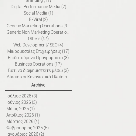
Branding
(11)
11 Αναρτήσεις
Digital Performance Media
(2)
2 Αναρτήσεις
Social Media
(1)
1 Ανάρτηση
E-Viral
(2)
2 Αναρτήσεις
Generic Marketing Operations
(38)
38 Αναρτήσεις
Generic Non Marketing Operations
(50)
50 Αναρτήσεις
Others
(47)
47 Αναρτήσεις
Web Development/ SEO
(4)
4 Αναρτήσεις
Μικρομεσαίες Επιχειρήσεις
(17)
17 Αναρτήσεις
Επιδοτούμενα Προγράμματα
(3)
3 Αναρτήσεις
Business Operations
(17)
17 Αναρτήσεις
Γιατί να διαφημιστείτε μέσω
(3)
3 Αναρτήσεις
Δίκαιο και Κανονιστικό Πλαίσιο
(3)
3 Αναρτήσεις
Archive
Ιούλιος 2026
(3)
3 Αναρτήσεις
Ιούνιος 2026
(3)
3 Αναρτήσεις
Μάιος 2026
(1)
1 Ανάρτηση
Απρίλιος 2026
(1)
1 Ανάρτηση
Μάρτιος 2026
(4)
4 Αναρτήσεις
Φεβρουάριος 2026
(5)
5 Αναρτήσεις
Ιανουάριος 2026
(2)
2 Αναρτήσεις