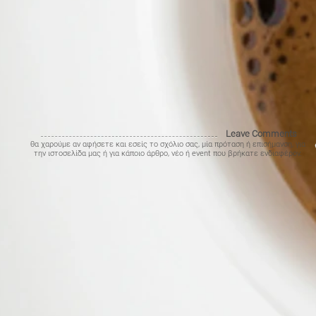
Leave Comments
θα χαρούμε αν αφήσετε και εσείς το σχόλιο σας, μία πρόταση ή επισήμανση, για
την ιστοσελίδα μας ή για κάποιο άρθρο, νέο ή event που βρήκατε ενδιαφέρον.