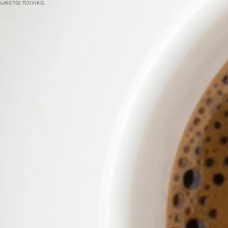
ώκεται ποινικά.