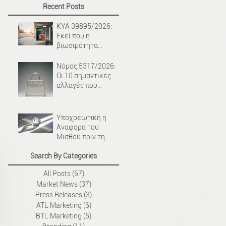
Recent Posts
ΚΥΑ 39895/2026:
Εκεί που η
βιωσιμότητα
φέρνει νέες
κατασκευαστικές
Νόμος 5317/2026:
απαιτήσεις στην
Οι 10 σημαντικές
υπαίθρια
αλλαγές που
διαφήμιση.
φέρνει για την
Προστασία των
Καταναλωτών.
Υποχρεωτική η
Αναφορά του
Μισθού πριν τη
Συνέντευξη από το
Search By Categories
2026: Τι αλλάζει
πραγματικά.
All Posts
(67)
67 Αναρτήσεις
Market News
(37)
37 Αναρτήσεις
Press Releases
(3)
3 Αναρτήσεις
ATL Marketing
(6)
6 Αναρτήσεις
BTL Marketing
(5)
5 Αναρτήσεις