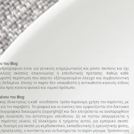
 του Blog:
θρογραφιών είναι για γενικούς ενημερωτικούς και μόνον σκοπούς και όχι
 άλλους σκοπούς επικοινωνίας ή επενδυτικής πρότασης. Καθώς κάθε
ωριστή περίπτωση που απαιτεί εξατομικευμένο έλεγχο και συμβουλευτική
ς δεδομένα. Επίσης το παρόν δεν υποκαθιστά ή αντικαθιστά κανενός είδους
σία προς κανένα φυσικό και νομικό πρόσωπο.
ένου του Blog:
κής Ιδιοκτησίας η καθ΄ οιονδήποτε τρόπο παράνομη χρήση του παρόντος, με
για τον παραβάτη. Τα γραφικά και οι εικόνες που εμφανίζονται στο δικτυακό
 συγγραφικά δικαιώματα (cοpyright@) και δεν επιτρέπεται να αναπαραχθούν
φη συναίνεση του αντίστοιχου υπευθύνου. Ως εκ τούτου απαγορεύεται η
 παρόντος υλικού, εξ ολοκλήρου ή τμήματος αυτού, για εμπορικό σκοπό.
ι διανομή για σκοπό μη κερδοσκοπικό, εκπαιδευτικής ή ερευνητικής φύσης,
 προέλευσης, ο συντάκτης και να διατηρείται το παρόν μήνυμα. Τροποποίηση