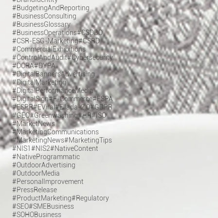
#BudgetingAndReporting
#BusinessConsulting
#BusinessGlossary
#BusinessOperations
#CSDDD
#CSR-ESG-Marketing
#CSRD
#CommercialExhibitions
#ControlAndAudit
#Cybersecurity
#DORA
#DYPA
#DigitalBannersAdvertising
#DigitalMarketing
#DigitalPerformanceMedia
#DigitalSign
#E-Commerce
#ESPA
#ESPR
#EViral
#Ellada-2.0
#GDPR
#GEO
#Greenwashing
#HR
#ISO
#MarketNews
#MarketingCommunications
#MarketingNews
#MarketingTips
#NIS1
#NIS2
#NativeContent
#NativeProgrammatic
#OutdoorAdvertising
#OutdoorMedia
#PersonalImprovement
#PressRelease
#ProductMarketing
#Regulatory
#SEO
#SMEBusiness
#SOHOBusiness