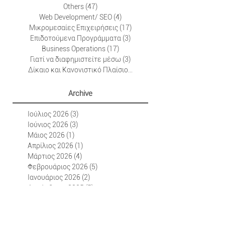
E-Viral
(2)
2 Αναρτήσεις
Generic Marketing Operations
(38)
38 Αναρτήσεις
Generic Non Marketing Operations
(50)
50 Αναρτήσεις
Others
(47)
47 Αναρτήσεις
Web Development/ SEO
(4)
4 Αναρτήσεις
Μικρομεσαίες Επιχειρήσεις
(17)
17 Αναρτήσεις
Επιδοτούμενα Προγράμματα
(3)
3 Αναρτήσεις
Business Operations
(17)
17 Αναρτήσεις
Γιατί να διαφημιστείτε μέσω
(3)
3 Αναρτήσεις
Δίκαιο και Κανονιστικό Πλαίσιο
(3)
3 Αναρτήσεις
Archive
Ιούλιος 2026
(3)
3 Αναρτήσεις
Ιούνιος 2026
(3)
3 Αναρτήσεις
Μάιος 2026
(1)
1 Ανάρτηση
Απρίλιος 2026
(1)
1 Ανάρτηση
Μάρτιος 2026
(4)
4 Αναρτήσεις
Φεβρουάριος 2026
(5)
5 Αναρτήσεις
Ιανουάριος 2026
(2)
2 Αναρτήσεις
Δεκέμβριος 2025
(5)
5 Αναρτήσεις