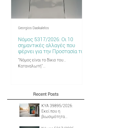
Georgios Daskalelos
Georgios Daskalelos
Νόμος 5317/2026: Οι 10
Υποχρεωτική η 
σημαντικές αλλαγές που
Μισθού πριν τη 
φέρνει για την Προστασία των
από το 2026: Τι 
Καταναλωτών.
πραγματικά.
"Νόμος είναι το δίκιο του...
Από το 2026 οι αγγελ
Καταναλωτή"...
πρέπει να αναγράφου
αποδοχών. Τι προβλέπε
δεν λέει ο νόμος και 
πράξη...
Recent Posts
ΚΥΑ 39895/2026: