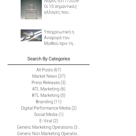
Εκεί που η
βιωσιμότητα
φέρνει νέες
κατασκευαστικές
Νόμος 5317/2026:
απαιτήσεις στην
Οι 10 σημαντικές
υπαίθρια
αλλαγές που
διαφήμιση.
φέρνει για την
Προστασία των
Καταναλωτών.
Υποχρεωτική η
Αναφορά του
Μισθού πριν τη
Συνέντευξη από το
2026: Τι αλλάζει
Search By Categories
πραγματικά.
All Posts
(67)
67 Αναρτήσεις
Market News
(37)
37 Αναρτήσεις
Press Releases
(3)
3 Αναρτήσεις
ATL Marketing
(6)
6 Αναρτήσεις
BTL Marketing
(5)
5 Αναρτήσεις
Branding
(11)
11 Αναρτήσεις
Digital Performance Media
(2)
2 Αναρτήσεις
Social Media
(1)
1 Ανάρτηση