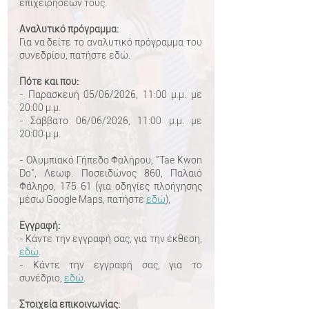
επιχειρήσεών τους.
Αναλυτικό πρόγραμμα:
Για να δείτε το αναλυτικό πρόγραμμα του
συνεδρίου, πατήστε
εδώ
.
Πότε και που:
- Παρασκευή 05/06/2026, 11:00 μ.μ. με
20:00 μ.μ.
- Σάββατο 06/06/2026, 11:00 μ.μ. με
20:00 μ.μ.
- Ολυμπιακό Γήπεδο Φαλήρου, "Tae Kwon
Do", Λεωφ. Ποσειδώνος 860, Παλαιό
Φάληρο, 175 61 (για οδηγίες πλοήγησης
μέσω Google Maps, πατήστε
εδώ
),
Εγγραφή:
- Κάντε την εγγραφή σας, για την έκθεση,
εδώ
.
- Κάντε την εγγραφή σας, για το
συνέδριο,
εδώ
​.
Στοιχεία επικοινωνίας: