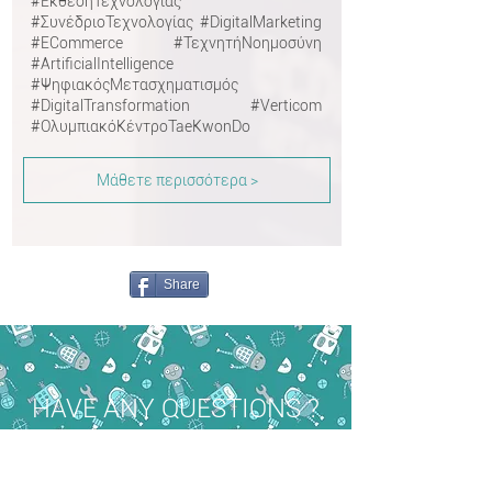
#ΈκθεσηΤεχνολογίας
#ΣυνέδριοΤεχνολογίας #DigitalMarketing
#ECommerce #ΤεχνητήΝοημοσύνη
#ArtificialIntelligence
#ΨηφιακόςΜετασχηματισμός
#DigitalTransformation #Verticom
#ΟλυμπιακόΚέντροTaeKwonDo
Μάθετε περισσότερα >
Share
HAVE ANY QUESTIONS ?