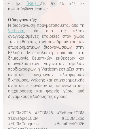
- Τηλ.:
(+30)
210 92 45 577
, E-
mail:
info@verticom.gr
.
Ο διοργανωτής:
Η διοργάνωση πραγματοποιείται από τη
Verticom
, μία από τις πλέον
αναγνωρισμένες εταιρείες στον χώρο
των εκθέσεων, των συνεδρίων και των
επιχειρηματικών διοργανώσεων στην
Ελλάδα. Με πολυετή εμπειρία στη
δημιουργία θεματικών εκθέσεων και
επαγγελματικών γεγονότων υψηλών
προδιαγραφών, η Verticom εστιάζει στην
ανάπτυξη σύγχρονων πλατφορμών
δικτύωσης, γνώσης και επιχειρηματικής
ανάπτυξης, συνδέοντας επαγγελματίες,
επιχειρήσεις και φορείς γύρω από
δυναμικούς κλάδους της αγοράς.
#ECDM2026 #ECDM26 #ΈκθεσηECDM
#ΣυνέδριοECDM #ECDMExpo
#ECDMCongress #RetailTech2026