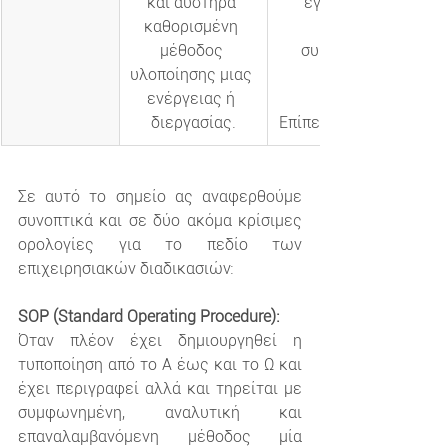
και αυστηρά 
εγκρίνεται κεντρικά
καθορισμένη 
μέθοδος 
συμμόρφωσης με πρ
υλοποίησης μιας 
ενέργειας ή 
διεργασίας.
Επίπεδο Ανάλυσης: Μι
Σε αυτό το σημείο ας αναφερθούμε 
συνοπτικά και σε δύο ακόμα κρίσιμες 
ορολογίες για το πεδίο των 
επιχειρησιακών διαδικασιών:
SOP (Standard Operating Procedure):
Όταν πλέον έχει δημιουργηθεί η 
τυποποίηση από το Α έως και το Ω και 
έχει περιγραφεί αλλά και τηρείται με 
συμφωνημένη, αναλυτική και 
επαναλαμβανόμενη μέθοδος μία 