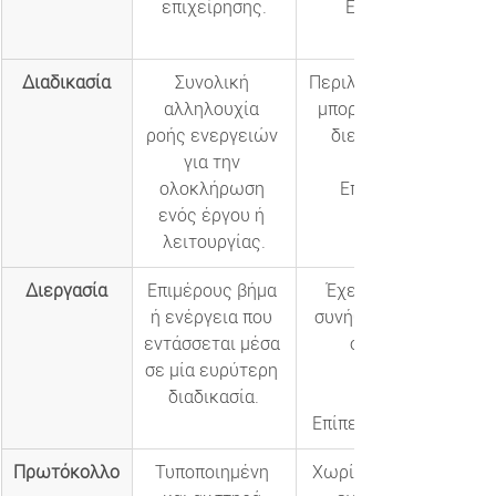
επιχείρησης.
Επίπεδο Ανάλυσης
Διαδικασία
Συνολική 
Περιλαμβάνει αρχή, μέ
αλληλουχία 
μπορεί να ενσωματών
ροής ενεργειών 
διεργασίες και πρω
για την 
ολοκλήρωση 
Επίπεδο Ανάλυσης:
ενός έργου ή 
λειτουργίας.
Διεργασία
Επιμέρους βήμα 
Έχει σαφές εύρος, ε
ή ενέργεια που 
συνήθως από ένα άτομ
εντάσσεται μέσα 
οδηγεί σε συγκεκ
σε μία ευρύτερη 
ενδιάμεσο αποτέ
διαδικασία.
Επίπεδο Ανάλυσης: Μέ
Πρωτόκολλο
Τυποποιημένη 
Χωρίς αποκλίσεις ή αυ