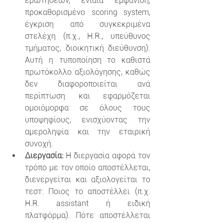
ερωτήσεων, ενιαία εμφάνιση, 
προκαθορισμένο scoring system, 
έγκριση από συγκεκριμένα 
στελέχη (π.χ., H.R., υπεύθυνος 
τμήματος, διοικητική διεύθυνση). 
Αυτή η τυποποίηση το καθιστά 
πρωτόκολλο αξιολόγησης, καθώς 
δεν διαφοροποιείται ανά 
περίπτωση και εφαρμόζεται 
ομοιόμορφα σε όλους τους 
υποψηφίους, ενισχύοντας την 
αμεροληψία και την εταιρική 
συνοχή.
Διεργασία:
 Η διεργασία αφορά τον 
τρόπο με τον οποίο αποστέλλεται, 
διενεργείται και αξιολογείται το 
τεστ: Ποιος το αποστέλλει (π.χ. 
H.R. assistant ή ειδική 
πλατφόρμα). Πότε αποστέλλεται 