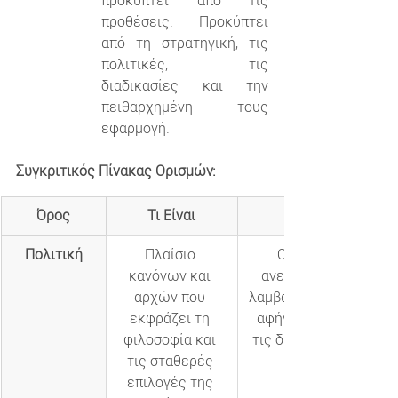
προκύπτει από τις 
προθέσεις. Προκύπτει 
από τη στρατηγική, τις 
πολιτικές, τις 
διαδικασίες και την 
πειθαρχημένη τους 
εφαρμογή.
Συγκριτικός Πίνακας Ορισμών:
Όρος
Τι Είναι
Περιγραφή Λειτο
Πολιτική
Πλαίσιο 
Ορίζει τι είναι επ
κανόνων και 
ανεπίτρεπτο, με ποια
αρχών που 
λαμβάνονται αποφάσεις
εκφράζει τη 
αφήνεται στην τύχη. 
φιλοσοφία και 
τις διαδικασίες, πρωτ
τις σταθερές 
επιλογές της 