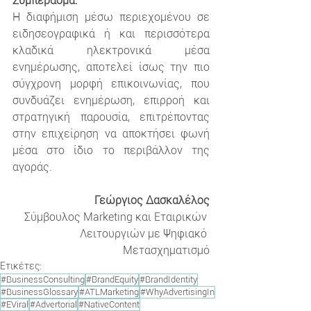
Συμπέρασμα:
Η διαφήμιση μέσω περιεχομένου σε 
ειδησεογραφικά ή και περισσότερα 
κλαδικά ηλεκτρονικά μέσα 
ενημέρωσης, αποτελεί ίσως την πιο 
σύγχρονη μορφή επικοινωνίας, που 
συνδυάζει ενημέρωση, επιρροή και 
στρατηγική παρουσία, επιτρέποντας 
στην επιχείρηση να αποκτήσει φωνή 
μέσα στο ίδιο το περιβάλλον της 
αγοράς.
Γεώργιος Δασκαλέλος
Σύμβουλος Marketing και Εταιρικών 
Λειτουργιών με Ψηφιακό 
Μετασχηματισμό
Ετικέτες:
#BusinessConsulting
#BrandEquity
#BrandIdentity
#BusinessGlossary
#ATLMarketing
#WhyAdvertisingIn
#EViral
#Advertorial
#NativeContent