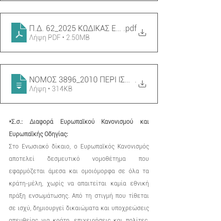
Π.Δ. 62_2025 ΚΩΔΙΚΑΣ ΕΡΓΑΤΙΚΟΥ ΔΙΚΑΙΟΥ (ΦΕΚ 121
.pdf
Λήψη PDF • 2.50MB
ΝΟΜΟΣ 3896_2010 ΠΕΡΙ ΙΣΟΤΗΤΑΣ ΕΥΚΑΙΡΙΩΝ ΚΑΙ Ι
.
Λήψη • 314KB
*Σ.σ.: Διαφορά Ευρωπαϊκού Κανονισμού και 
Ευρωπαϊκής Οδηγίας:
Στο Ενωσιακό δίκαιο, ο Ευρωπαϊκός Κανονισμός 
αποτελεί δεσμευτικό νομοθέτημα που 
εφαρμόζεται άμεσα και ομοιόμορφα σε όλα τα 
κράτη-μέλη, χωρίς να απαιτείται καμία εθνική 
πράξη ενσωμάτωσης. Από τη στιγμή που τίθεται 
σε ισχύ, δημιουργεί δικαιώματα και υποχρεώσεις 
απευθείας για κράτη, επιχειρήσεις και πολίτες. 