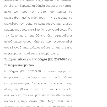
Αντίθετα, η Ευρωπαϊκή Οδηγία δεσμεύει τα κράτη-
μέλη ως προς τον στόχο που πρέπει να 
επιτευχθεί, αφήνοντάς τους την ευχέρεια να 
επιλέξουν τον τρόπο, το περιεχόμενο και τα μέσα 
εφαρμογής μέσω της εθνικής τους νομοθεσίας. Για 
τον λόγο αυτό, μια Οδηγία δεν εφαρμόζεται 
αυτοδικαίως στους ιδιώτες πριν ενσωματωθεί 
στο εθνικό δίκαιο, αλλά συνοδεύεται πάντοτε από 
συγκεκριμένη προθεσμία ενσωμάτωσης.
Τι ισχύει ειδικά για την Οδηγία (ΕΕ) 2023/970 για 
τη διαφάνεια αμοιβών:
Η Οδηγία (ΕΕ) 2023/970, η οποία αφορά τη 
διαφάνεια στις αμοιβές και την ίση αμοιβή ανδρών 
και γυναικών για ίδια εργασία ή εργασία ίσης 
αξίας, προβλέπει ρητά ότι τα κράτη-μέλη 
οφείλουν να την ενσωματώσουν στο εθνικό τους 
δίκαιο έως τις 7 Ιουνίου 2026. Μέχρι τότε, κάθε 