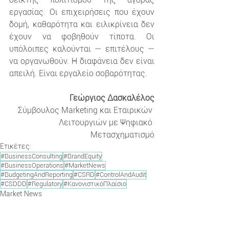
εργασίας. Οι επιχειρήσεις που έχουν 
δομή, καθαρότητα και ειλικρίνεια δεν 
έχουν να φοβηθούν τίποτα. Οι 
υπόλοιπες καλούνται — επιτέλους — 
να οργανωθούν. Η διαφάνεια δεν είναι 
απειλή. Είναι εργαλείο σοβαρότητας.
Γεώργιος Δασκαλέλος
Σύμβουλος Marketing και Εταιρικών 
Λειτουργιών με Ψηφιακό 
Μετασχηματισμό
Ετικέτες:
#BusinessConsulting
#BrandEquity
#BusinessOperations
#MarketNews
#BudgetingAndReporting
#CSRD
#ControlAndAudit
#CSDDD
#Regulatory
#ΚανονιστικόΠλαίσιο
Market News
Generic Non Marketing Operations
Others