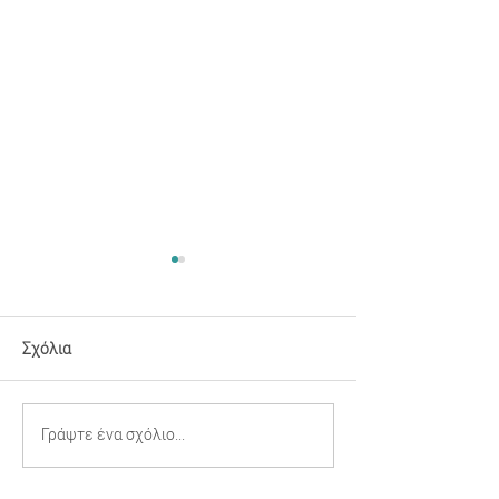
Σχόλια
Τι είναι - και τι Δεν είναι
Τι είναι Σύμβου
Γράψτε ένα σχόλιο...
Τεχνητή Νοημοσύνη (AI/
Επιχειρήσεων κα
TN).
τον χρειάζεστε;