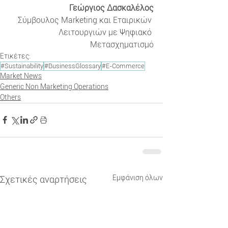
Γεώργιος Δασκαλέλος
Σύμβουλος Marketing και Εταιρικών 
Λειτουργιών με Ψηφιακό 
Μετασχηματισμό
Ετικέτες:
#Sustainability
#BusinessGlossary
#E-Commerce
Market News
Generic Non Marketing Operations
Others
Εμφάνιση όλων
Σχετικές αναρτήσεις