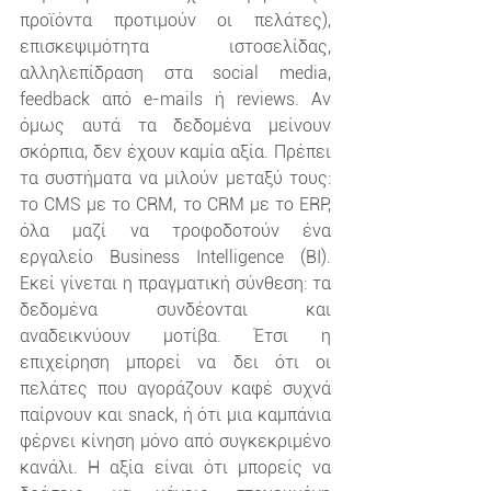
προϊόντα προτιμούν οι πελάτες), 
επισκεψιμότητα ιστοσελίδας, 
αλληλεπίδραση στα social media, 
feedback από e-mails ή reviews. Αν 
όμως αυτά τα δεδομένα μείνουν 
σκόρπια, δεν έχουν καμία αξία. Πρέπει 
τα συστήματα να μιλούν μεταξύ τους: 
το CMS με το CRM, το CRM με το ERP, 
όλα μαζί να τροφοδοτούν ένα 
εργαλείο Business Intelligence (BI). 
Εκεί γίνεται η πραγματική σύνθεση: τα 
δεδομένα συνδέονται και 
αναδεικνύουν μοτίβα. Έτσι η 
επιχείρηση μπορεί να δει ότι οι 
πελάτες που αγοράζουν καφέ συχνά 
παίρνουν και snack, ή ότι μια καμπάνια 
φέρνει κίνηση μόνο από συγκεκριμένο 
κανάλι. Η αξία είναι ότι μπορείς να 