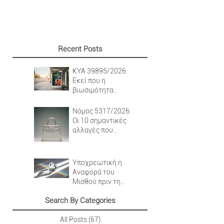
πράξη...
Recent Posts
ΚΥΑ 39895/2026:
Εκεί που η
βιωσιμότητα
φέρνει νέες
κατασκευαστικές
Νόμος 5317/2026:
απαιτήσεις στην
Οι 10 σημαντικές
υπαίθρια
αλλαγές που
διαφήμιση.
φέρνει για την
Προστασία των
Καταναλωτών.
Υποχρεωτική η
Αναφορά του
Μισθού πριν τη
Συνέντευξη από το
Search By Categories
2026: Τι αλλάζει
πραγματικά.
All Posts
(67)
67 Αναρτήσεις