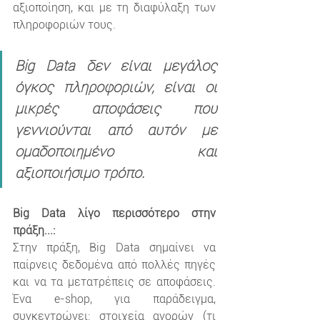
αξιοποίηση, και με τη διαφύλαξη των 
πληροφοριών τους.
Big Data δεν είναι μεγάλος 
όγκος πληροφοριών, είναι οι 
μικρές αποφάσεις που 
γεννιούνται από αυτόν με 
ομαδοποιημένο και 
αξιοποιήσιμο τρόπο.
Big Data λίγο περισσότερο στην 
πράξη...:
Στην πράξη, Big Data σημαίνει να 
παίρνεις δεδομένα από πολλές πηγές 
και να τα μετατρέπεις σε αποφάσεις. 
Ένα e-shop, για παράδειγμα, 
συγκεντρώνει: στοιχεία αγορών (τι 