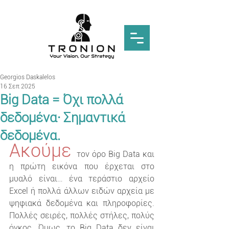
Georgios Daskalelos
16 Σεπ 2025
Big Data = Όχι πολλά
δεδομένα· Σημαντικά
δεδομένα.
Ακούμε 
τον όρο Big Data και 
η πρώτη εικόνα που έρχεται στο 
μυαλό είναι… ένα τεράστιο αρχείο 
Excel ή πολλά άλλων ειδών αρχεία με 
ψηφιακά δεδομένα και πληροφορίες. 
Πολλές σειρές, πολλές στήλες, πολύς 
όγκος. Όμως, το Big Data δεν είναι 